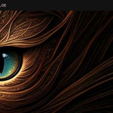
DE
onal Cat World