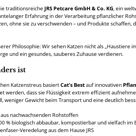
ie traditionsreiche
JRS Petcare GmbH & Co. KG
, ein wel
ntelanger Erfahrung in der Verarbeitung pflanzlicher Rohst
zen, ohne sie zu verschwenden – und Produkte schaffen, 
rer Philosophie: Wir sehen Katzen nicht als „Haustiere im
sorge und ein gesundes, sauberes Zuhause verdienen.
ers ist
hen Katzenstreus basiert
Cat’s Best
auf innovativen
Pfla
t werden, dass sie Flüssigkeit extrem effizient aufnehm
l, weniger Gewicht beim Transport und eine deutlich bes
lt aus nachwachsenden Rohstoffen
100 % biologisch abbaubar, kompostierbar und vielfach im 
nzenfaser-Veredelung aus dem Hause JRS