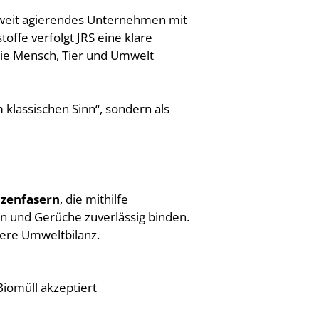
tweit agierendes Unternehmen mit
offe verfolgt JRS eine klare
die Mensch, Tier und Umwelt
 klassischen Sinn“, sondern als
nzenfasern
, die mithilfe
en und Gerüche zuverlässig binden.
sere Umweltbilanz.
Biomüll akzeptiert