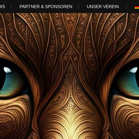
WS
PARTNER & SPONSOREN
UNSER VEREIN
 by Internati
e.V.