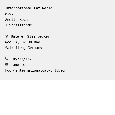
International Cat World
e.V.
Anette Koch -
1.Vorsitzende
Unterer Steinbecker
Weg 9A, 32108 Bad
Salzuflen, Germany
05222/13235
anette-
koch@internationalcatworld.eu
Eintragung im
Vereinsregister:
Registergericht: Lemgo
Registernummer: 1864
© International Cat World e.V.|
Datenschutz
| Kontakt
| Impressum